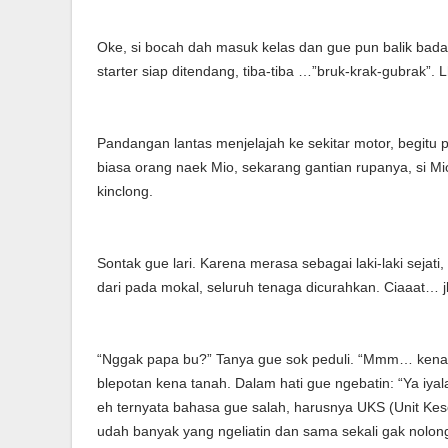
Oke, si bocah dah masuk kelas dan gue pun balik badan
starter siap ditendang, tiba-tiba …”bruk-krak-gubrak”. 
Pandangan lantas menjelajah ke sekitar motor, begitu pu
biasa orang naek Mio, sekarang gantian rupanya, si M
kinclong.
Sontak gue lari. Karena merasa sebagai laki-laki sejati,
dari pada mokal, seluruh tenaga dicurahkan. Ciaaat… jl
“Nggak papa bu?” Tanya gue sok peduli. “Mmm… kenalp
blepotan kena tanah. Dalam hati gue ngebatin: “Ya iyala
eh ternyata bahasa gue salah, harusnya UKS (Unit Kes
udah banyak yang ngeliatin dan sama sekali gak nolong