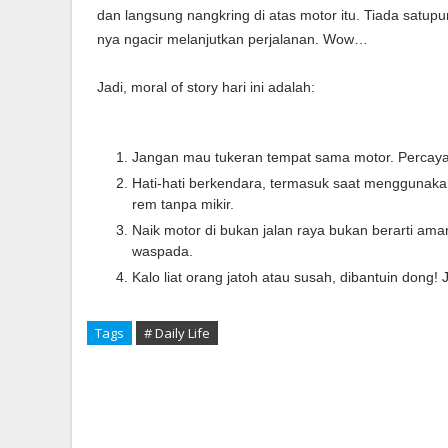
dan langsung nangkring di atas motor itu. Tiada satup
nya ngacir melanjutkan perjalanan. Wow…
Jadi, moral of story hari ini adalah:
Jangan mau tukeran tempat sama motor. Percaya 
Hati-hati berkendara, termasuk saat menggunaka
rem tanpa mikir.
Naik motor di bukan jalan raya bukan berarti aman.
waspada.
Kalo liat orang jatoh atau susah, dibantuin don
Tags
# Daily Life