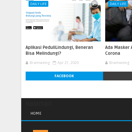
DAILY LIFE
DAILY LIFE
Aplikasi PeduliLindungi, Beneran
Ada Masker 
Bisa Melindungi?
Corona
Bramseeing
Apr 21, 2020
Bramseeing
FACEBOOK
Halaman
HOME