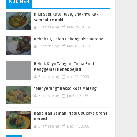
KULINER
Kikil Sapi Kutai Jaya, Enaknya Kaki
Sampai Ke Kaki
Bramseeing
May 29, 2009
Bebek HT, Salah Cabang Bisa Berabe
Bramseeing
May 03, 2009
Bebek Kayu Tangan: Cuma Buat
Penggemar Bebek Sejati
Bramseeing
Apr 05, 2009
“Menyerang” Bakso Kota Malang
Bramseeing
Jan 09, 2009
Babe Haji Saman: Nasi Uduknye Orang
Betawi
Bramseeing
Dec 11, 2008