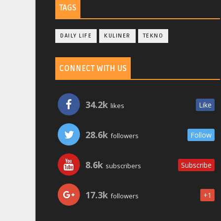
TAGS
DAILY LIFE
KULINER
TEKNO
CONNECT WITH US
34.2k
Like
likes
28.6k
Follow
followers
8.6k
Subscribe
subscribers
17.3k
+1
followers