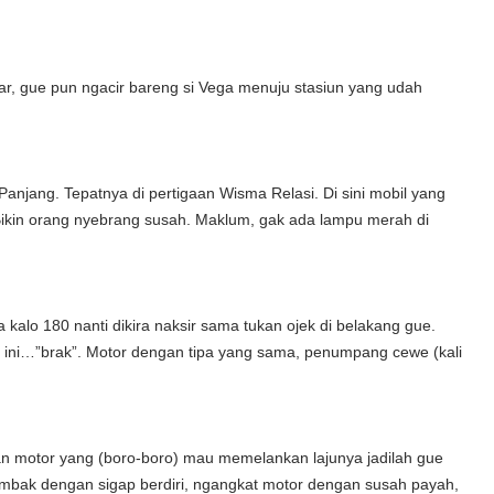
ar, gue pun ngacir bareng si Vega menuju stasiun yang udah
Panjang. Tepatnya di pertigaan Wisma Relasi. Di sini mobil yang
 Bikin orang nyebrang susah. Maklum, gak ada lampu merah di
kalo 180 nanti dikira naksir sama tukan ojek di belakang gue.
ri ini…”brak”. Motor dengan tipa yang sama, penumpang cewe (kali
an motor yang (boro-boro) mau memelankan lajunya jadilah gue
i mbak dengan sigap berdiri, ngangkat motor dengan susah payah,