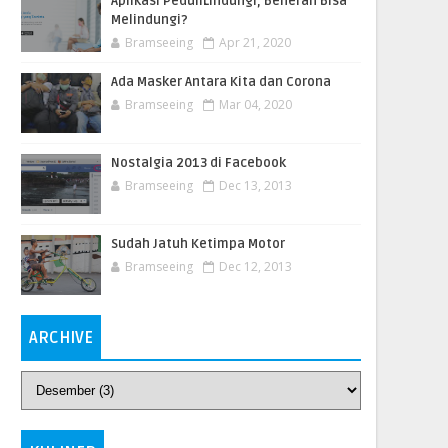
Aplikasi PeduliLindungi, Beneran Bisa
Melindungi?
Bramseeing
Apr 21, 2020
Ada Masker Antara Kita dan Corona
Bramseeing
Mar 04, 2020
Nostalgia 2013 di Facebook
Bramseeing
Dec 13, 2013
Sudah Jatuh Ketimpa Motor
Bramseeing
Dec 12, 2013
ARCHIVE