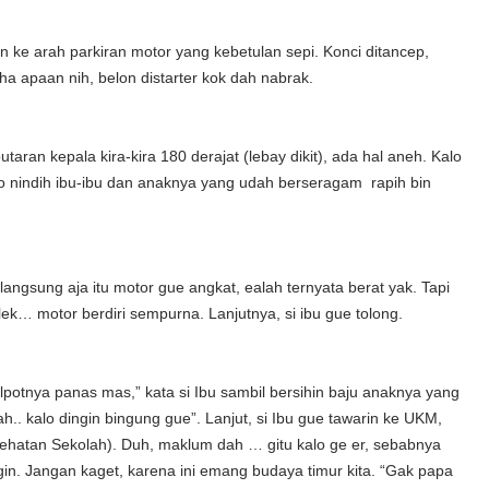
 ke arah parkiran motor yang kebetulan sepi. Konci ditancep,
Lha apaan nih, belon distarter kok dah nabrak.
taran kepala kira-kira 180 derajat (lebay dikit), ada hal aneh. Kalo
io nindih ibu-ibu dan anaknya yang udah berseragam rapih bin
 langsung aja itu motor gue angkat, ealah ternyata berat yak. Tapi
ek… motor berdiri sempurna. Lanjutnya, si ibu gue tolong.
otnya panas mas,” kata si Ibu sambil bersihin baju anaknya yang
h.. kalo dingin bingung gue”. Lanjut, si Ibu gue tawarin ke UKM,
ehatan Sekolah). Duh, maklum dah … gitu kalo ge er, sebabnya
in. Jangan kaget, karena ini emang budaya timur kita. “Gak papa