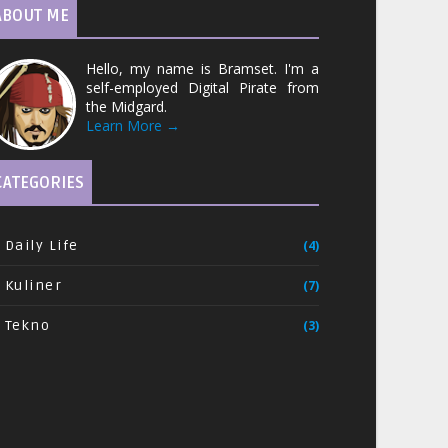
ABOUT ME
Hello, my name is Bramset. I'm a
self-employed Digital Pirate from
the Midgard.
Learn More →
CATEGORIES
Daily Life
(4)
Kuliner
(7)
Tekno
(3)