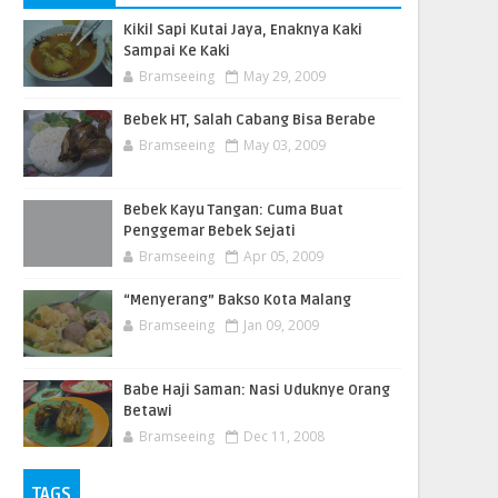
Kikil Sapi Kutai Jaya, Enaknya Kaki
Sampai Ke Kaki
Bramseeing
May 29, 2009
Bebek HT, Salah Cabang Bisa Berabe
Bramseeing
May 03, 2009
Bebek Kayu Tangan: Cuma Buat
Penggemar Bebek Sejati
Bramseeing
Apr 05, 2009
“Menyerang” Bakso Kota Malang
Bramseeing
Jan 09, 2009
Babe Haji Saman: Nasi Uduknye Orang
Betawi
Bramseeing
Dec 11, 2008
TAGS