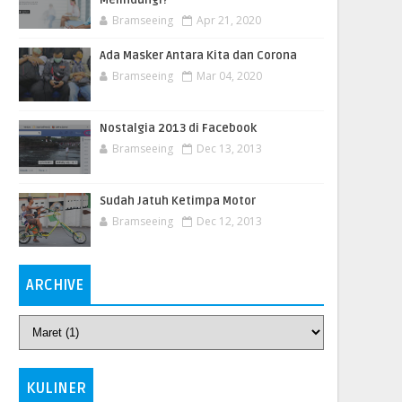
Melindungi?
Bramseeing
Apr 21, 2020
Ada Masker Antara Kita dan Corona
Bramseeing
Mar 04, 2020
Nostalgia 2013 di Facebook
Bramseeing
Dec 13, 2013
Sudah Jatuh Ketimpa Motor
Bramseeing
Dec 12, 2013
ARCHIVE
KULINER