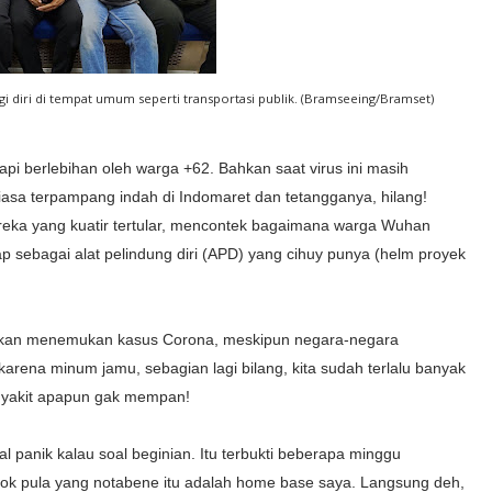
i diri di tempat umum seperti transportasi publik. (Bramseeing/Bramset)
gapi berlebihan oleh warga +62. Bahkan saat virus ini masih
iasa terpampang indah di Indomaret dan tetangganya, hilang!
mereka yang kuatir tertular, mencontek bagaimana warga Wuhan
p sebagai alat pelindung diri (APD) yang cihuy punya (helm proyek
takan menemukan kasus Corona, meskipun negara-negara
arena minum jamu, sebagian lagi bilang, kita sudah terlalu banyak
enyakit apapun gak mempan!
 panik kalau soal beginian. Itu terbukti beberapa minggu
pok pula yang notabene itu adalah home base saya. Langsung deh,