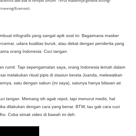
paraniod saat ada di tempat umum. Terus makannya gimana doong?
amseeing/Bramset)
uat infografis yang sangat apik soal ini. Bagaimana masker
rcemar, udara kualitas buruk, atau dekat dengan penderita yang
erutama orang Indonesia. Cuci tangan.
ian rumit. Tapi sepengamatan saya, orang Indonesia lemah dalam
esai melakukan ritual pipis di stasiun kereta Juanda, melewatkan
nnya, satu dengan sabun (ini saya), satunya hanya bilasan air.
uci tangan. Memang sih agak repot, tapi menurut medis, hal
ika dilakukan dengan cara yang benar. BTW, tau gak cara cuci
lho. Coba simak video di bawah ini deh.