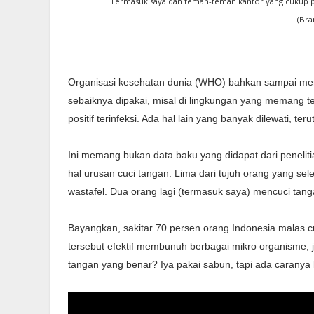
Termasuk saya dan teman-teman kantor yang cukup 
(Br
Organisasi kesehatan dunia (WHO) bahkan sampai memb
sebaiknya dipakai, misal di lingkungan yang memang te
positif terinfeksi. Ada hal lain yang banyak dilewati, t
Ini memang bukan data baku yang didapat dari penelit
hal urusan cuci tangan. Lima dari tujuh orang yang sel
wastafel. Dua orang lagi (termasuk saya) mencuci tanga
Bayangkan, sakitar 70 persen orang Indonesia malas c
tersebut efektif membunuh berbagai mikro organisme, j
tangan yang benar? Iya pakai sabun, tapi ada caranya 