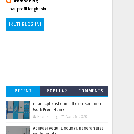
Bramseeing
Lihat profil lengkapku
IKUTI BLOG INI
RECENT
POPULAR
COMMENTS
Enam Aplikasi Concall Gratisan buat
Work From Home
Bramseeing
Apr 26, 2020
Aplikasi PeduliLindungi, Beneran Bisa